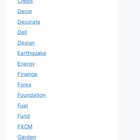
Credit
Decor
Decorate
Dell
Design
Earthquake
Energy
Finance
Forex
Foundation
Fuel
Fund
FXCM
Garden