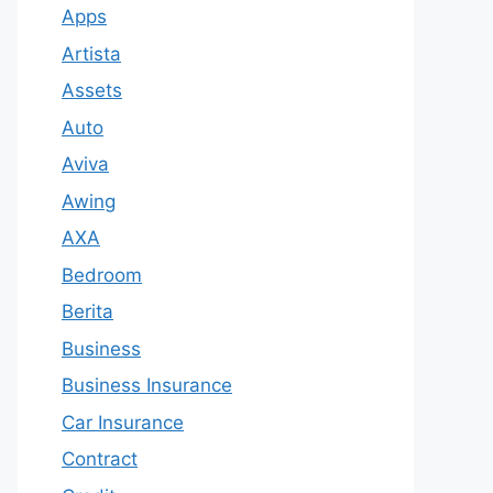
Apps
Artista
Assets
Auto
Aviva
Awing
AXA
Bedroom
Berita
Business
Business Insurance
Car Insurance
Contract