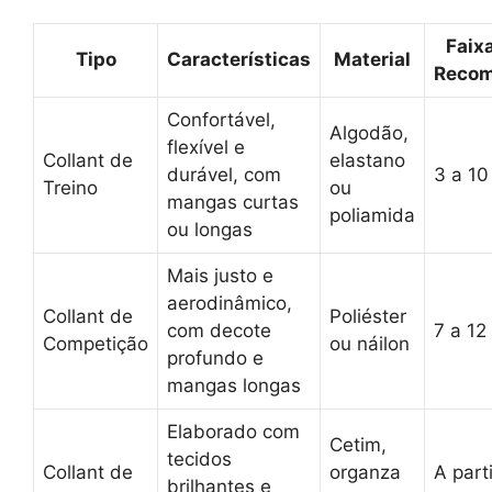
Faixa
Tipo
Características
Material
Reco
Confortável,
Algodão,
flexível e
Collant de
elastano
durável, com
3 a 10
Treino
ou
mangas curtas
poliamida
ou longas
Mais justo e
aerodinâmico,
Collant de
Poliéster
com decote
7 a 12
Competição
ou náilon
profundo e
mangas longas
Elaborado com
Cetim,
tecidos
Collant de
organza
A part
brilhantes e