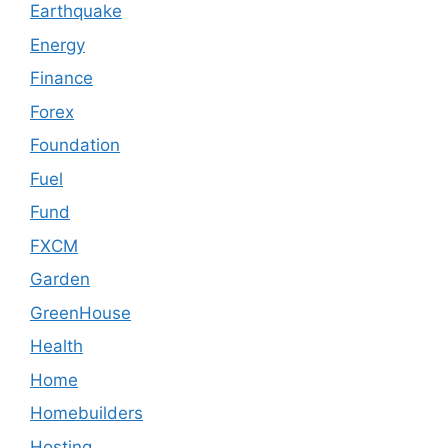
Earthquake
Energy
Finance
Forex
Foundation
Fuel
Fund
FXCM
Garden
GreenHouse
Health
Home
Homebuilders
Hosting