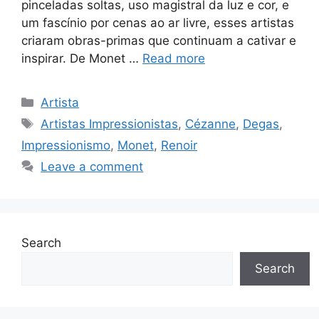
pinceladas soltas, uso magistral da luz e cor, e
um fascínio por cenas ao ar livre, esses artistas
criaram obras-primas que continuam a cativar e
inspirar. De Monet …
Read more
Categories
Artista
Tags
Artistas Impressionistas
,
Cézanne
,
Degas
,
Impressionismo
,
Monet
,
Renoir
Leave a comment
Search
Search