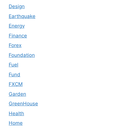
Design
Earthquake
Energy
Finance
Forex
Foundation
Fuel
Fund
FXCM
Garden
GreenHouse
Health
Home