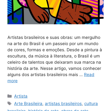
Artistas brasileiros e suas obras: um mergulho
na arte do Brasil é um passeio por um mundo
de cores, formas e emoções. Desde a pintura à
escultura, da música à literatura, o Brasil é um
celeiro de talentos que deixaram sua marca na
história da arte. Nesse artigo, vamos conhecer
alguns dos artistas brasileiros mais …
Read
more
Categories
Artista
Tags
Arte Brasileira
,
artistas brasileiros
,
cultura
brasileira
,
história da arte
,
obras de arte