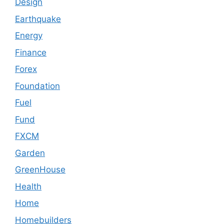
Design
Earthquake
Energy
Finance
Forex
Foundation
Fuel
Fund
FXCM
Garden
GreenHouse
Health
Home
Homebuilders