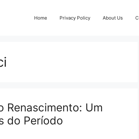
Home
Privacy Policy
About Us
C
ci
 do Renascimento: Um
s do Período