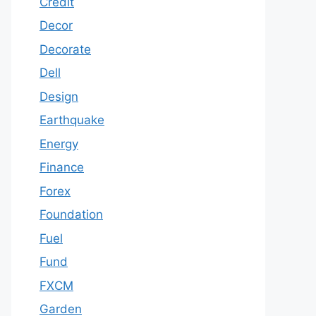
Credit
Decor
Decorate
Dell
Design
Earthquake
Energy
Finance
Forex
Foundation
Fuel
Fund
FXCM
Garden