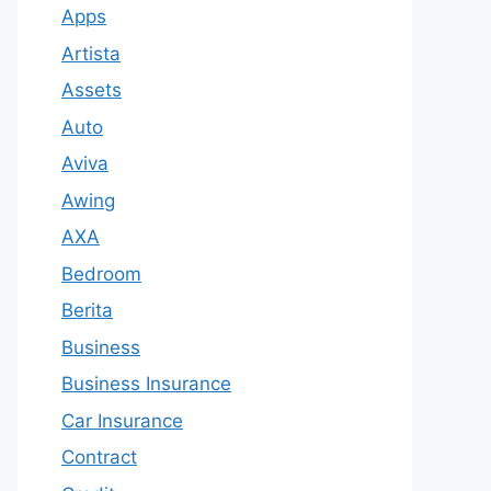
Apps
Artista
Assets
Auto
Aviva
Awing
AXA
Bedroom
Berita
Business
Business Insurance
Car Insurance
Contract