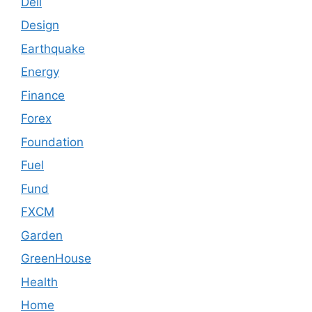
Dell
Design
Earthquake
Energy
Finance
Forex
Foundation
Fuel
Fund
FXCM
Garden
GreenHouse
Health
Home