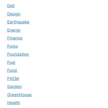
Dell
Design
Earthquake
Energy
Finance
Forex
Foundation
Fuel
Fund
FXCM
Garden
GreenHouse
Health