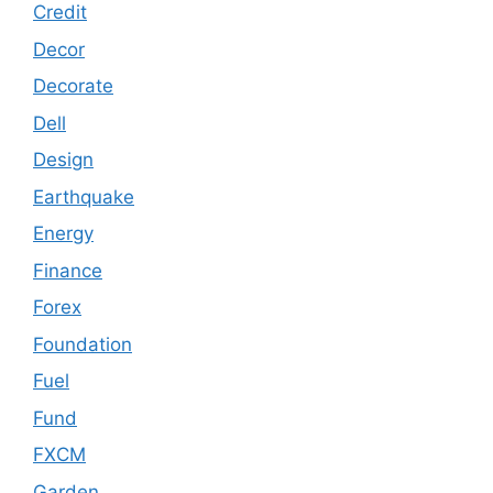
Credit
Decor
Decorate
Dell
Design
Earthquake
Energy
Finance
Forex
Foundation
Fuel
Fund
FXCM
Garden