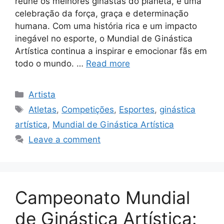
reúne os melhores ginastas do planeta, é uma
celebração da força, graça e determinação
humana. Com uma história rica e um impacto
inegável no esporte, o Mundial de Ginástica
Artística continua a inspirar e emocionar fãs em
todo o mundo. …
Read more
Categories
Artista
Tags
Atletas
,
Competições
,
Esportes
,
ginástica
artística
,
Mundial de Ginástica Artística
Leave a comment
Campeonato Mundial
de Ginástica Artística: