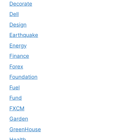
Decorate
Dell
Design
Earthquake
Energy
Finance
Forex
Foundation
Fuel
Fund
FXCM
Garden
GreenHouse
Health