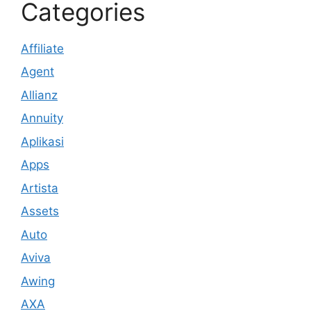
Categories
Affiliate
Agent
Allianz
Annuity
Aplikasi
Apps
Artista
Assets
Auto
Aviva
Awing
AXA