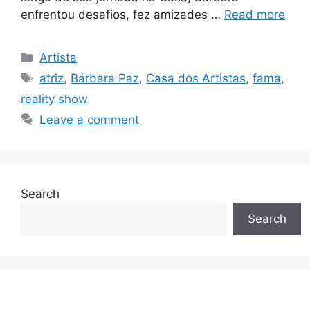
enfrentou desafios, fez amizades …
Read more
Categories
Artista
Tags
atriz
,
Bárbara Paz
,
Casa dos Artistas
,
fama
,
reality show
Leave a comment
Search
Search