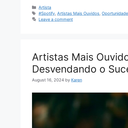
Categories
Artista
Tags
#Spotify
,
Artistas Mais Ouvidos
,
Oportunidades
Leave a comment
Artistas Mais Ouvido
Desvendando o Suces
August 16, 2024
by
Karen