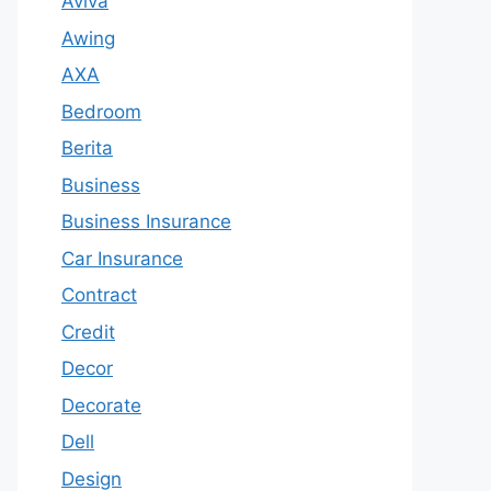
Aviva
Awing
AXA
Bedroom
Berita
Business
Business Insurance
Car Insurance
Contract
Credit
Decor
Decorate
Dell
Design