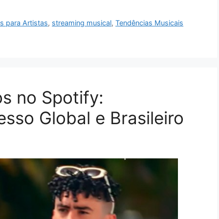
 para Artistas
,
streaming musical
,
Tendências Musicais
s no Spotify:
so Global e Brasileiro