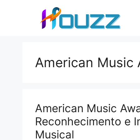
Skip
to
content
American Music
American Music Awar
Reconhecimento e Im
Musical