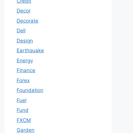
Credit
Decor
Decorate
Dell
Design
Earthquake
Energy
Finance
Forex
Foundation
Fuel
Fund
FXCM
Garden