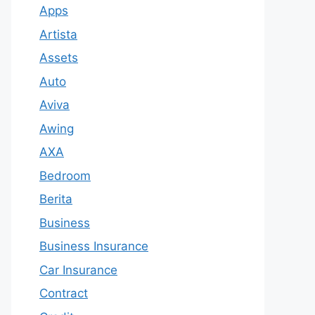
Apps
Artista
Assets
Auto
Aviva
Awing
AXA
Bedroom
Berita
Business
Business Insurance
Car Insurance
Contract