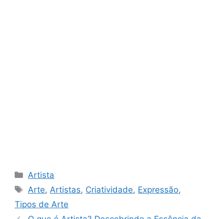
Categories
Artista
Tags
Arte
,
Artistas
,
Criatividade
,
Expressão
,
Tipos de Arte