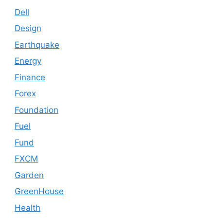
Dell
Design
Earthquake
Energy
Finance
Forex
Foundation
Fuel
Fund
FXCM
Garden
GreenHouse
Health