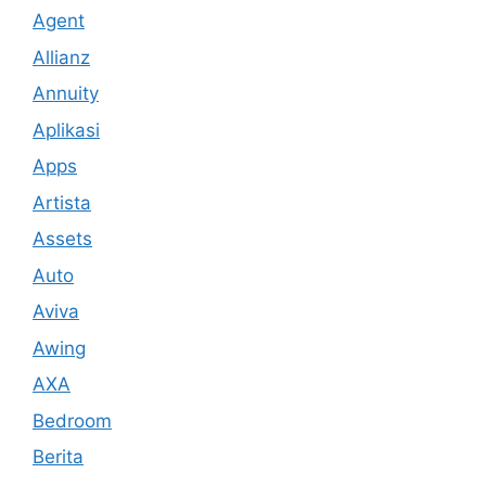
Agent
Allianz
Annuity
Aplikasi
Apps
Artista
Assets
Auto
Aviva
Awing
AXA
Bedroom
Berita