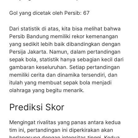
Gol yang dicetak oleh Persib: 67
Dari statistik di atas, kita bisa melihat bahwa
Persib Bandung memiliki rekor kemenangan
yang sedikit lebih baik dibandingkan dengan
Persija Jakarta. Namun, dalam pertandingan
sepak bola, statistik hanya sebagian kecil dari
gambaran keseluruhan. Setiap pertandingan
memiliki cerita dan dinamika tersendiri, dan
itulah yang membuat sepak bola menjadi
olahraga yang begitu menarik.
Prediksi Skor
Mengingat rivalitas yang panas antara kedua
tim ini, pertandingan ini diperkirakan akan
berlangsung dengan intensitas tinggi. Kedua