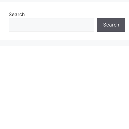
Search
Search