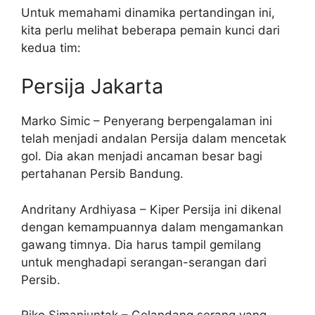
Untuk memahami dinamika pertandingan ini,
kita perlu melihat beberapa pemain kunci dari
kedua tim:
Persija Jakarta
Marko Simic – Penyerang berpengalaman ini
telah menjadi andalan Persija dalam mencetak
gol. Dia akan menjadi ancaman besar bagi
pertahanan Persib Bandung.
Andritany Ardhiyasa – Kiper Persija ini dikenal
dengan kemampuannya dalam mengamankan
gawang timnya. Dia harus tampil gemilang
untuk menghadapi serangan-serangan dari
Persib.