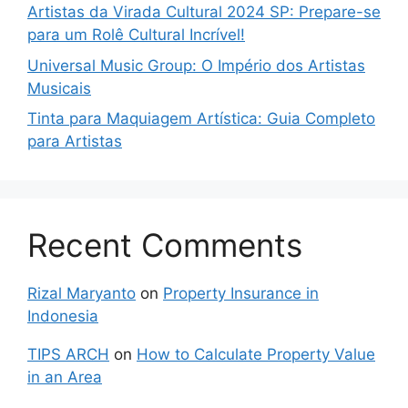
Artistas da Virada Cultural 2024 SP: Prepare-se
para um Rolê Cultural Incrível!
Universal Music Group: O Império dos Artistas
Musicais
Tinta para Maquiagem Artística: Guia Completo
para Artistas
Recent Comments
Rizal Maryanto
on
Property Insurance in
Indonesia
TIPS ARCH
on
How to Calculate Property Value
in an Area