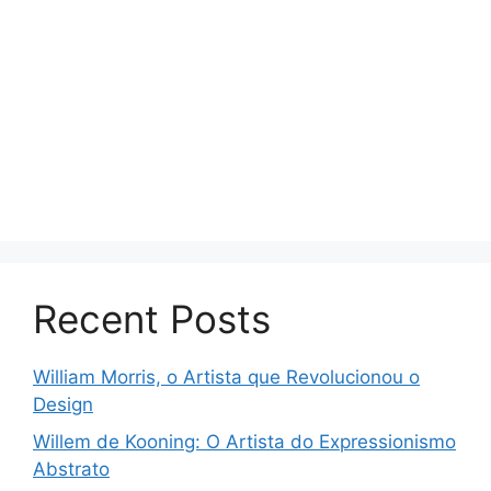
Recent Posts
William Morris, o Artista que Revolucionou o
Design
Willem de Kooning: O Artista do Expressionismo
Abstrato