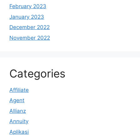
February 2023
January 2023
December 2022
November 2022
Categories
Affiliate
Agent
Allianz
Annuity
Aplikasi