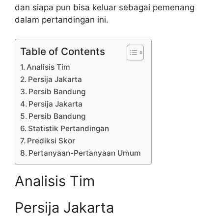
dan siapa pun bisa keluar sebagai pemenang
dalam pertandingan ini.
Table of Contents
Analisis Tim
Persija Jakarta
Persib Bandung
Persija Jakarta
Persib Bandung
Statistik Pertandingan
Prediksi Skor
Pertanyaan-Pertanyaan Umum
Analisis Tim
Persija Jakarta