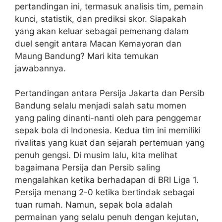
pertandingan ini, termasuk analisis tim, pemain
kunci, statistik, dan prediksi skor. Siapakah
yang akan keluar sebagai pemenang dalam
duel sengit antara Macan Kemayoran dan
Maung Bandung? Mari kita temukan
jawabannya.
Pertandingan antara Persija Jakarta dan Persib
Bandung selalu menjadi salah satu momen
yang paling dinanti-nanti oleh para penggemar
sepak bola di Indonesia. Kedua tim ini memiliki
rivalitas yang kuat dan sejarah pertemuan yang
penuh gengsi. Di musim lalu, kita melihat
bagaimana Persija dan Persib saling
mengalahkan ketika berhadapan di BRI Liga 1.
Persija menang 2-0 ketika bertindak sebagai
tuan rumah. Namun, sepak bola adalah
permainan yang selalu penuh dengan kejutan,