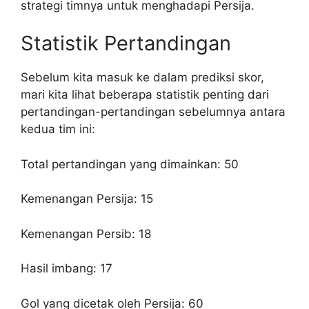
strategi timnya untuk menghadapi Persija.
Statistik Pertandingan
Sebelum kita masuk ke dalam prediksi skor,
mari kita lihat beberapa statistik penting dari
pertandingan-pertandingan sebelumnya antara
kedua tim ini:
Total pertandingan yang dimainkan: 50
Kemenangan Persija: 15
Kemenangan Persib: 18
Hasil imbang: 17
Gol yang dicetak oleh Persija: 60