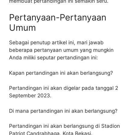
membuat pertandingan ini semakin seru.
Pertanyaan-Pertanyaan
Umum
Sebagai penutup artikel ini, mari jawab
beberapa pertanyaan umum yang mungkin
Anda miliki seputar pertandingan ini:
Kapan pertandingan ini akan berlangsung?
Pertandingan ini akan digelar pada tanggal 2
September 2023.
Di mana pertandingan ini akan berlangsung?
Pertandingan ini akan berlangsung di Stadion
Patriot Candrabhaga, Kota Bekasi.